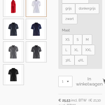
grijs
donkergrijs
zwart
Maat
XS
S
M
L
XL
XXL
3XL
4XL
In
winkelwagen
€ 25,53
incl. BTW (€ 21,10