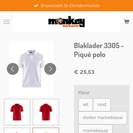
Showroom te Dendermonde
Ga
direct
naar
de
hoofdinhoud
Blaklader 3305 -
Piqué polo
€ 25,53
Kleur
wit
rood
donker marineblauw
marineblauw