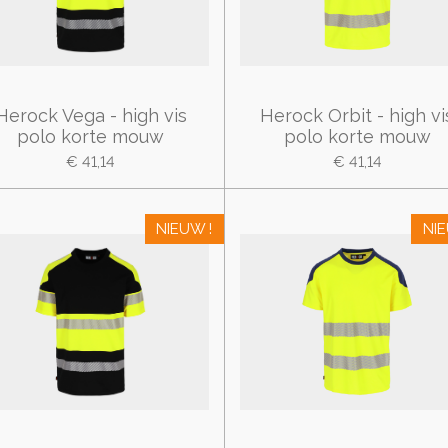
Herock Vega - high vis
Herock Orbit - high vi
polo korte mouw
polo korte mouw
€ 41,14
€ 41,14
NIEUW !
NIE