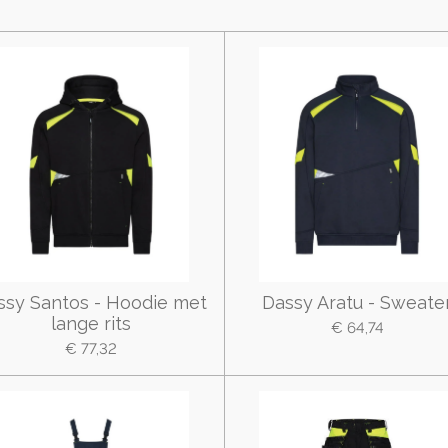
ssy Santos - Hoodie met
Dassy Aratu - Sweate
lange rits
€ 64,74
€ 77,32