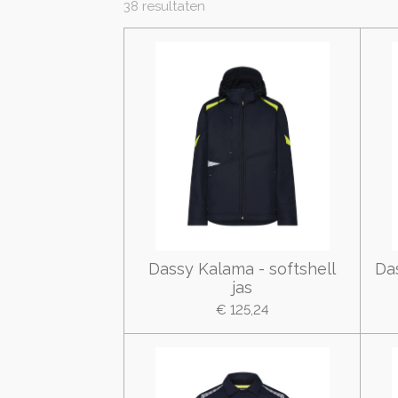
38 resultaten
Dassy Kalama - softshell
Da
jas
€ 125,24