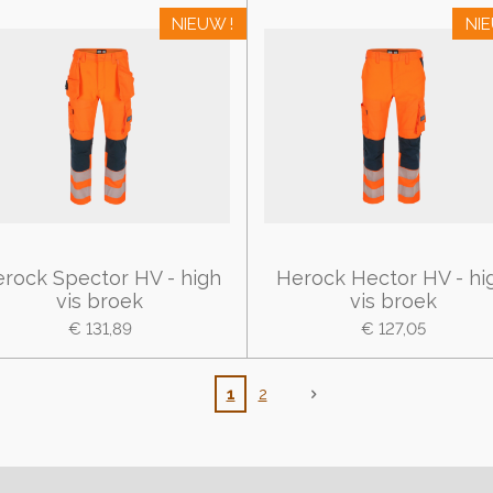
NIEUW !
NIE
rock Spector HV - high
Herock Hector HV - hi
vis broek
vis broek
€ 131,89
€ 127,05
1
2