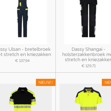
ssy Ulsan - bretelbroek
Dassy Shangai -
t stretch en kniezakken
holsterzakkenbroek m
stretch en kniezakke
€ 137,94
€ 129,71
NIEUW !
NIE