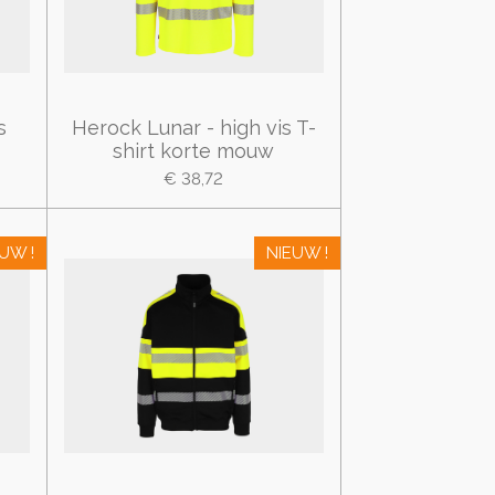
s
Herock Lunar - high vis T-
shirt korte mouw
€ 38,72
UW !
NIEUW !