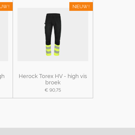
UW !
NIEUW !
gh
Herock Torex HV - high vis
broek
€ 90,75