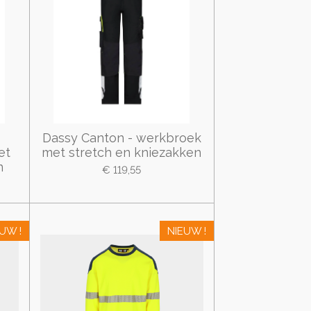
Dassy Canton - werkbroek
et
met stretch en kniezakken
n
€ 119,55
UW !
NIEUW !