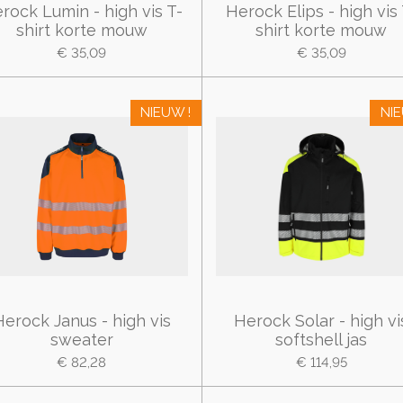
rock Lumin - high vis T-
Herock Elips - high vis 
shirt korte mouw
shirt korte mouw
€ 35,09
€ 35,09
NIEUW !
NIE
Herock Janus - high vis
Herock Solar - high vi
sweater
softshell jas
€ 82,28
€ 114,95