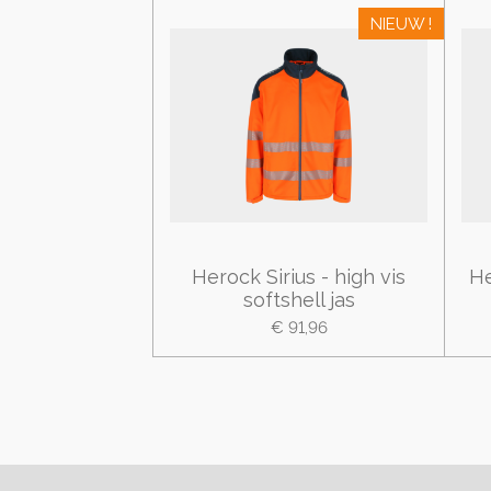
NIEUW !
Herock Sirius - high vis
He
softshell jas
€ 91,96