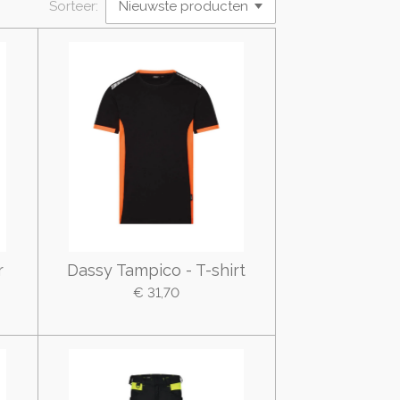
Sorteer:
r
Dassy Tampico - T-shirt
€ 31,70