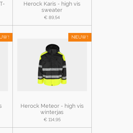
T-
Herock Karis - high vis
sweater
€ 89,54
UW !
NIEUW !
s
Herock Meteor - high vis
winterjas
€ 114,95