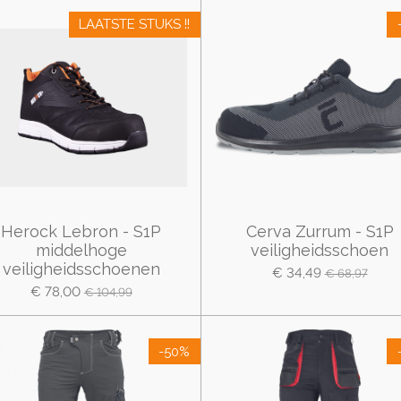
LAATSTE STUKS !!
Herock Lebron - S1P
Cerva Zurrum - S1P
middelhoge
veiligheidsschoen
veiligheidsschoenen
€ 34,49
€ 68,97
€ 78,00
€ 104,99
-50%