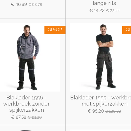
lange rits
€ 46,89
€ 93,78
€ 14,22
€ 28,44
OP=OP
O
Blaklader 1556 -
Blaklader 1555 - werkbr
werkbroek zonder
met spijkerzakken
spijkerzakken
€ 95,20
€ 120,88
€ 87,58
€ 111,20