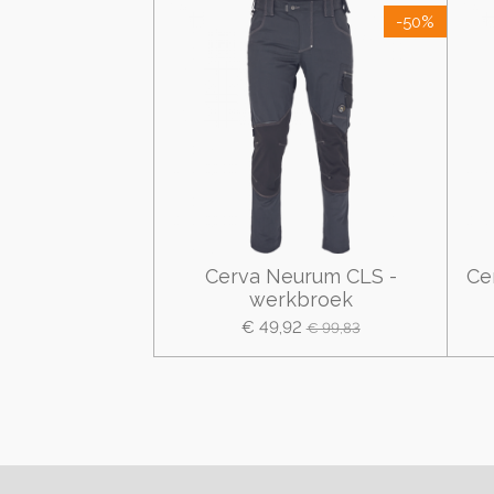
-50%
Cerva Neurum CLS -
Ce
werkbroek
€ 49,92
€ 99,83