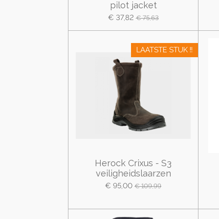
pilot jacket
€ 37,82
€ 75,63
LAATSTE STUK !!
Herock Crixus - S3
veiligheidslaarzen
€ 95,00
€ 109,99