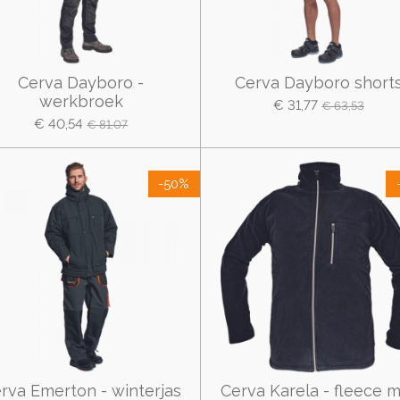
Cerva Dayboro -
Cerva Dayboro short
werkbroek
€ 31,77
€ 63,53
€ 40,54
€ 81,07
-50%
rva Emerton - winterjas
Cerva Karela - fleece 