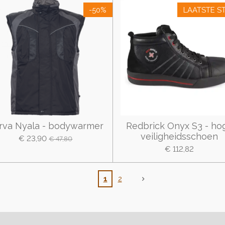
-50%
LAATSTE S
rva Nyala - bodywarmer
Redbrick Onyx S3 - ho
veiligheidsschoen
€ 23,90
€ 47,80
€ 112,82
1
2