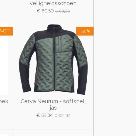
veiligheidsschoen
€ 60,50
€ 88,33
P=OP
-50%
oek
Cerva Neurum - softshell
jas
€ 52,34
€ 104,67