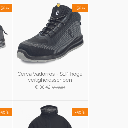
-50%
-50%
Cerva Vadorros - S1P hoge
veiligheidsschoen
€ 38,42
€ 76,84
-50%
-50%