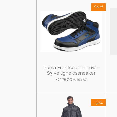
Sale!
Puma Frontcourt blauw -
S3 veiligheidssneaker
€ 125,00
€ 153,67
-50%