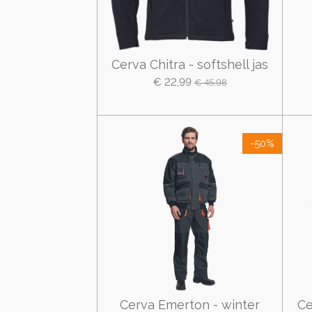
Cerva Chitra - softshell jas
€ 22,99
€ 45,98
-50%
Cerva Emerton - winter
Ce