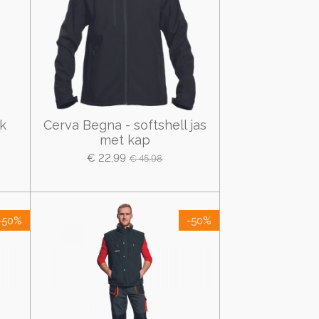
k
Cerva Begna - softshell jas
met kap
€ 22,99
€ 45,98
-50%
-50%