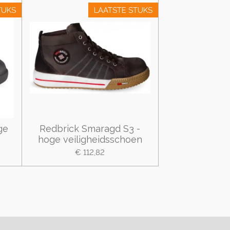
TUKS
LAATSTE STUKS
ge
Redbrick Smaragd S3 -
hoge veiligheidsschoen
€ 112,82