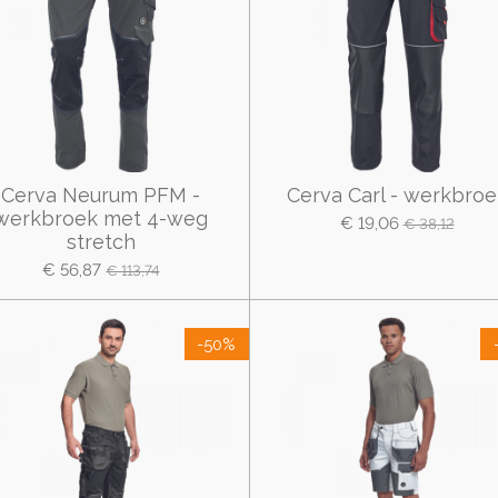
Cerva Neurum PFM -
Cerva Carl - werkbroe
werkbroek met 4-weg
€ 19,06
€ 38,12
stretch
€ 56,87
€ 113,74
-50%