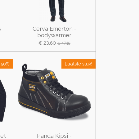
s
Cerva Emerton -
bodywarmer
€ 23,60
€ 47,19
-50%
Laatste stuk!
met
Panda Kipsi -