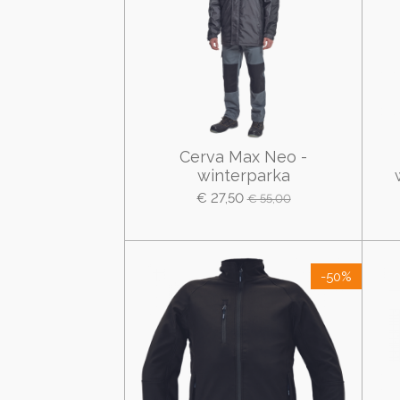
Cerva Max Neo -
winterparka
€ 27,50
€ 55,00
-50%