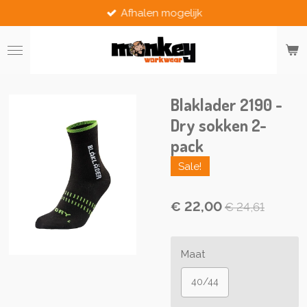
Afhalen mogelijk
Ga
direct
naar
de
hoofdinhoud
Blaklader 2190 -
Dry sokken 2-
pack
Sale!
€ 22,00
€ 24,61
Maat
40/44