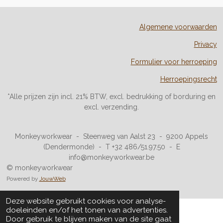
Algemene voorwaarden
Privacy
Formulier voor herroeping
Herroepingsrecht
*Alle prijzen zijn incl. 21% BTW, excl. bedrukking of borduring en
excl. verzending.
Monkeyworkwear - Steenweg van Aalst 23 - 9200 Appels
(Dendermonde) - T +32 486/51.97.50 - E
info@monkeyworkwear.be
© monkeyworkwear
Powered by
JouwWeb
Deze website gebruikt cookies voor analyse-
doeleinden en/of het tonen van advertenties.
Door gebruik te blijven maken van de site gaat