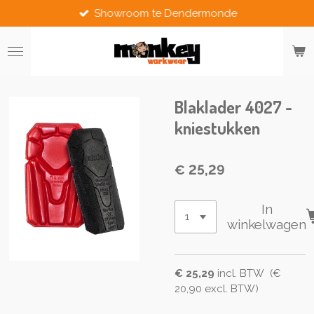
Showroom te Dendermonde
Ga
direct
naar
de
hoofdinhoud
Blaklader 4027 -
kniestukken
€ 25,29
In
winkelwagen
€ 25,29
incl. BTW (€
20,90 excl. BTW)