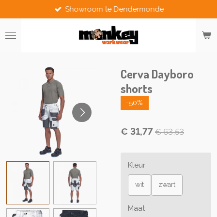
Showroom te Dendermonde
Ga
direct
naar
de
hoofdinhoud
Cerva Dayboro
shorts
-50%
€ 31,77
€ 63,53
Kleur
wit
zwart
Maat