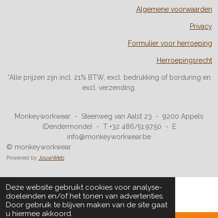
Algemene voorwaarden
Privacy
Formulier voor herroeping
Herroepingsrecht
*Alle prijzen zijn incl. 21% BTW, excl. bedrukking of borduring en
excl. verzending.
Monkeyworkwear - Steenweg van Aalst 23 - 9200 Appels
(Dendermonde) - T +32 486/51.97.50 - E
info@monkeyworkwear.be
© monkeyworkwear
Powered by
JouwWeb
Deze website gebruikt cookies voor analyse-
doeleinden en/of het tonen van advertenties.
Door gebruik te blijven maken van de site gaat
u hiermee akkoord.