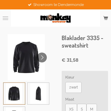
Showroom te Dendermonde
Ga
direct
naar
de
hoofdinhoud
Blaklader 3335 -
sweatshirt
€ 31,58
Kleur
zwart
Maat
XS
S
M