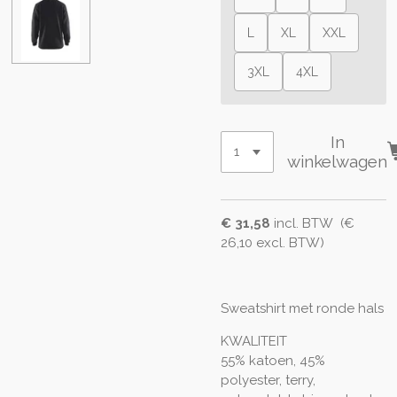
L
XL
XXL
3XL
4XL
In
winkelwagen
€ 31,58
incl. BTW (€
26,10 excl. BTW)
Sweatshirt met ronde hals
KWALITEIT
55% katoen, 45%
polyester, terry,