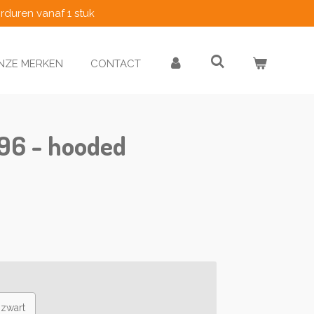
rduren vanaf 1 stuk
NZE MERKEN
CONTACT
96 - hooded
zwart