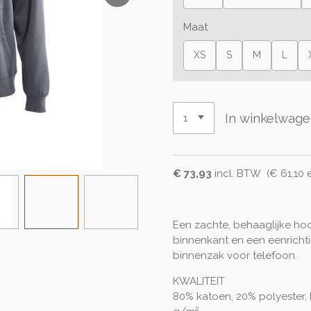
Maat
XS
S
M
L
In winkelwag
€ 73,93
incl. BTW (€ 61,10 
Een zachte, behaaglijke hoo
binnenkant en een eenricht
binnenzak voor telefoon.
KWALITEIT
80% katoen, 20% polyester,