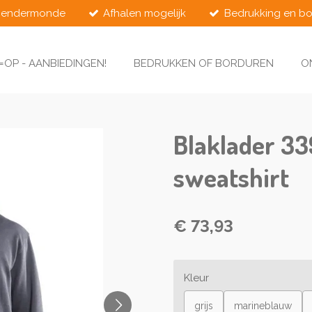
Dendermonde
Afhalen mogelijk
Bedrukking en bo
=OP - AANBIEDINGEN!
BEDRUKKEN OF BORDUREN
O
Blaklader 33
sweatshirt
€ 73,93
Kleur
grijs
marineblauw