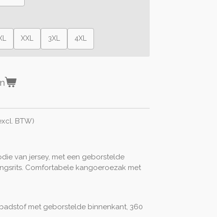
XL
XXL
3XL
4XL
en
excl. BTW)
die van jersey, met een geborstelde
ingsrits. Comfortabele kangoeroezak met
 badstof met geborstelde binnenkant, 360