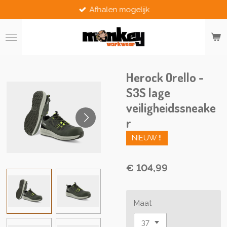
Afhalen mogelijk
Ga
direct
naar
de
hoofdinhoud
Herock Orello -
S3S lage
veiligheidssneake
r
NIEUW !!
€ 104,99
Maat