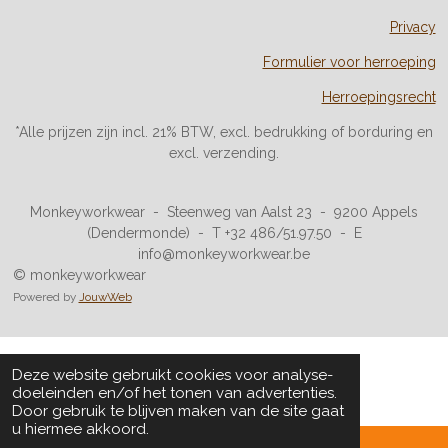
Privacy
Formulier voor herroeping
Herroepingsrecht
*Alle prijzen zijn incl. 21% BTW, excl. bedrukking of borduring en
excl. verzending.
Monkeyworkwear - Steenweg van Aalst 23 - 9200 Appels
(Dendermonde) - T +32 486/51.97.50 - E
info@monkeyworkwear.be
© monkeyworkwear
Powered by
JouwWeb
Deze website gebruikt cookies voor analyse-
doeleinden en/of het tonen van advertenties.
Door gebruik te blijven maken van de site gaat
u hiermee akkoord.