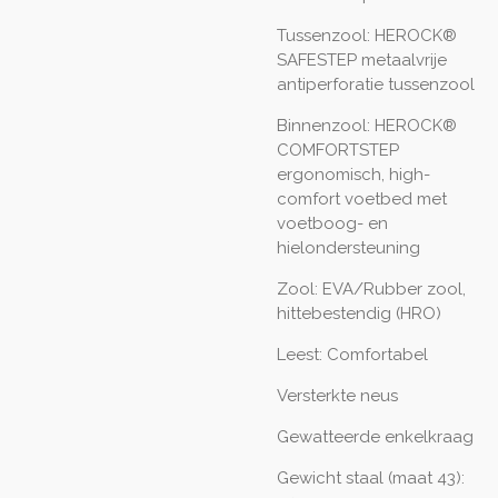
Tussenzool: HEROCK®
SAFESTEP metaalvrije
antiperforatie tussenzool
Binnenzool: HEROCK®
COMFORTSTEP
ergonomisch, high-
comfort voetbed met
voetboog- en
hielondersteuning
Zool: EVA/Rubber zool,
hittebestendig (HRO)
Leest: Comfortabel
Versterkte neus
Gewatteerde enkelkraag
Gewicht staal (maat 43):