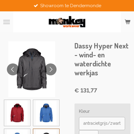
Showroom te Dendermonde
Ga
direct
naar
de
hoofdinhoud
Dassy Hyper Next
- wind- en
waterdichte
werkjas
€ 131,77
Kleur
antracietgrijs/zwart