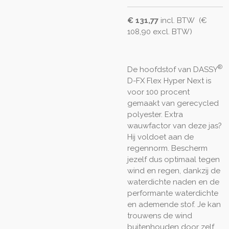
€ 131,77
incl. BTW (€
108,90 excl. BTW)
®
De hoofdstof van DASSY
D-FX Flex Hyper Next is
voor 100 procent
gemaakt van gerecycled
polyester. Extra
wauwfactor van deze jas?
Hij voldoet aan de
regennorm. Bescherm
jezelf dus optimaal tegen
wind en regen, dankzij de
waterdichte naden en de
performante waterdichte
en ademende stof. Je kan
trouwens de wind
buitenhouden door zelf