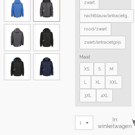
zwart
nachtblauw/antracietgrijs
rood/zwart
zwart/antracietgrijs
Maat
XS
S
M
L
XL
XXL
3XL
4XL
In
winkelwagen