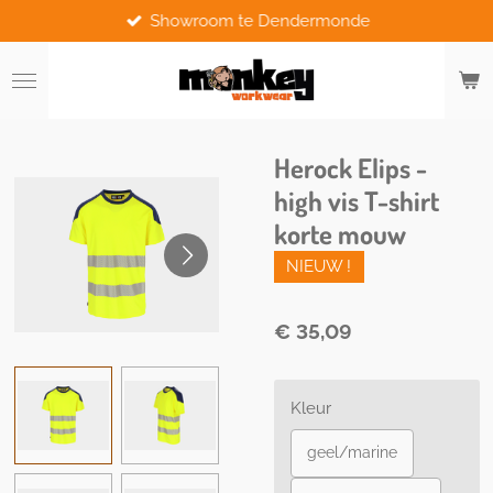
Showroom te Dendermonde
Ga
direct
naar
de
hoofdinhoud
Herock Elips -
high vis T-shirt
korte mouw
NIEUW !
€ 35,09
Kleur
geel/marine