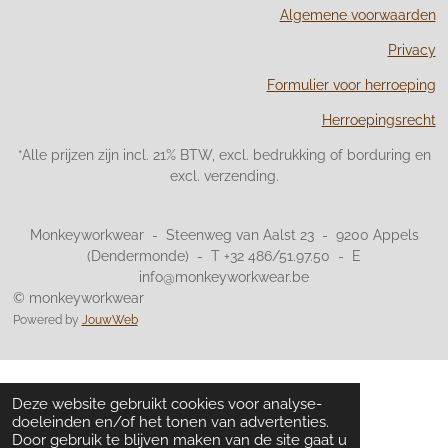
Algemene voorwaarden
Privacy
Formulier voor herroeping
Herroepingsrecht
*Alle prijzen zijn incl. 21% BTW, excl. bedrukking of borduring en
excl. verzending.
Monkeyworkwear - Steenweg van Aalst 23 - 9200 Appels
(Dendermonde) - T +32 486/51.97.50 - E
info@monkeyworkwear.be
© monkeyworkwear
Powered by
JouwWeb
Deze website gebruikt cookies voor analyse-
doeleinden en/of het tonen van advertenties.
Door gebruik te blijven maken van de site gaat u