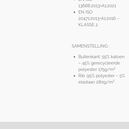
13688:2013+A1:2021
EN ISO
20471:2013+A1:2016 –
KLASSE 2
SAMENSTELLING :
Buitenkant: 55% katoen
– 45% gerecycleerde
polyester 175g/m²
Rib: 95% polyester – 5%
elastaan 280g/m²