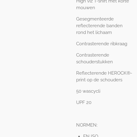
High viz T-shirt met korte
mouwen
Gesegmenteerde
reflecterende banden
rond het lichaam
Contrasterende ribkraag
Contrasterende
schouderstukken
Reflecterende HEROCK®-
print op de schouders
50 wascycli
UPF 20
NORMEN:
EN ISO