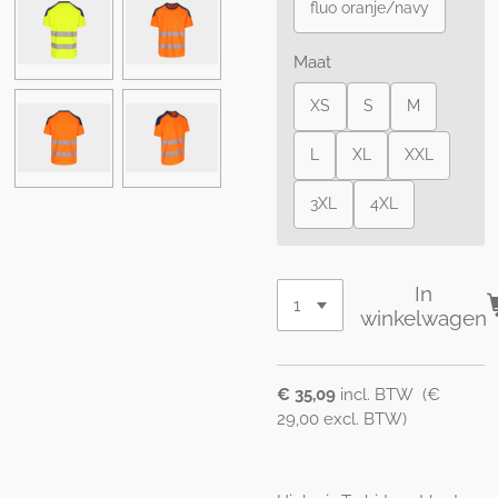
fluo oranje/navy
Maat
XS
S
M
L
XL
XXL
3XL
4XL
In
winkelwagen
€ 35,09
incl. BTW (€
29,00 excl. BTW)