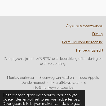
Algemene voorwaarden
Privacy
Formulier voor herroeping
Herroepingsrecht
*Alle prijzen zijn incl. 21% BTW, excl. bedrukking of borduring en
excl. verzending.
Monkeyworkwear - Steenweg van Aalst 23 - 9200 Appels
(Dendermonde) - T +32 486/51.97.50 - E
info@monkeyworkwear.be
© monkeyworkwear
Deze website gebruikt cookies voor analyse-
Powered by
JouwWeb
doeleinden en/of het tonen van advertenties.
Door gebruik te blijven maken van de site gaat