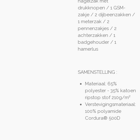
nagelzak met
drukknopen / 1 GSM-
zakje / 2 dijbeenzakken /
1 meterzak / 2
pennenzakjes / 2
achterzakken / 1
badgehouder / 1
hamerlus
SAMENSTELLING :
Materiaal: 65%
polyester - 35% katoen
ripstop stof 210g/m²
Verstevigingsmateriaal:
100% polyamide
Cordura® 500D