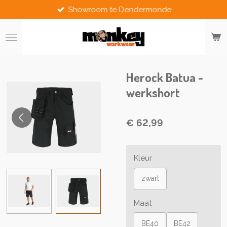
Showroom te Dendermonde
Ga
direct
naar
de
hoofdinhoud
Herock Batua -
werkshort
€ 62,99
Kleur
zwart
Maat
BE40
BE42